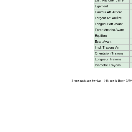
Dist. Plancher Jarret
Ligament
Hauteur Att. Arrière
Largeur Att. Arrière
Longueur Att. Avant
Force Attache Avant
Equilibre
Ecart Avant
Impl. Trayons Arr
Orientation Trayons
Longueur Trayons
Diamètre Trayons
Brune génétique Services - 149, rue de Bercy 7559