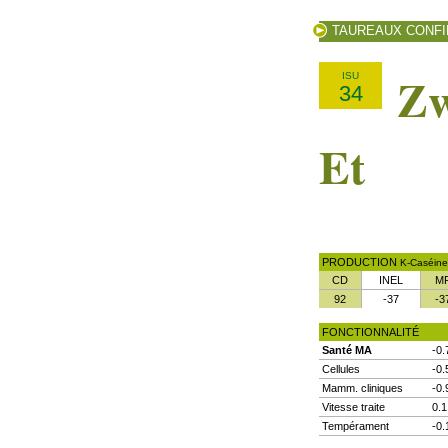
TAUREAUX CONF
Zw
ISU
34
Et
PRODUCTION
K-Caséine
CD
INEL
M
92
-37
-3
FONCTIONNALITÉ
Santé MA
-0.
Cellules
-0.
Mamm. cliniques
-0.
Vitesse traite
0.1
Tempérament
-0.