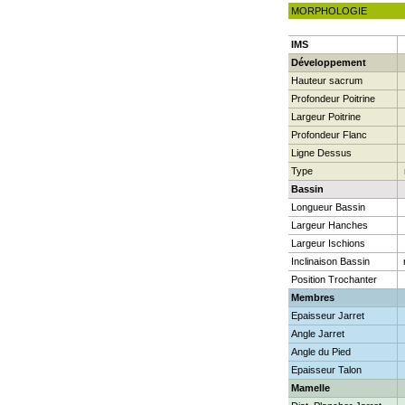
MORPHOLOGIE
IMS
Développement
Hauteur sacrum
Profondeur Poitrine
Largeur Poitrine
Profondeur Flanc
Ligne Dessus
Type
Bassin
Longueur Bassin
Largeur Hanches
Largeur Ischions
Inclinaison Bassin
Position Trochanter
Membres
Epaisseur Jarret
Angle Jarret
Angle du Pied
Epaisseur Talon
Mamelle