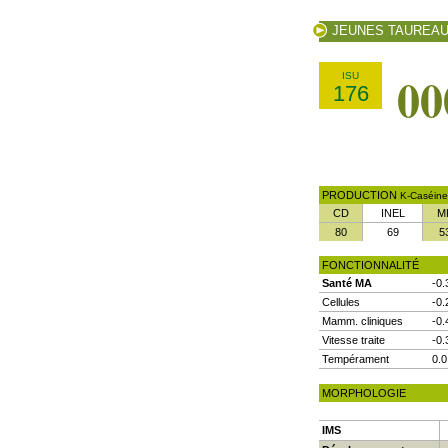
JEUNES TAUREA
00
ISU
176
PRODUCTION
K-Caséine
CD
INEL
M
80
69
5
FONCTIONNALITÉ
Santé MA
-0.
Cellules
-0.
Mamm. cliniques
-0.
Vitesse traite
-0.
Tempérament
0.0
MORPHOLOGIE
IMS