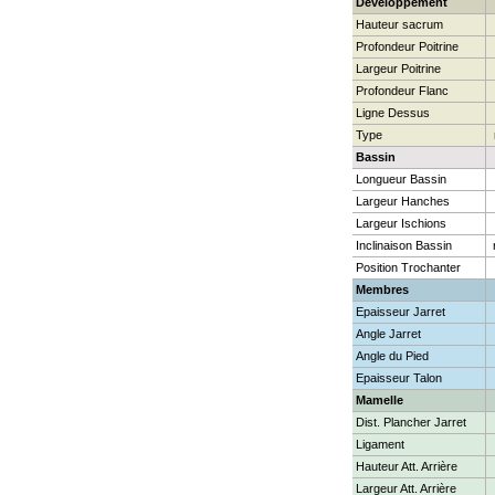
Développement
Hauteur sacrum
Profondeur Poitrine
Largeur Poitrine
Profondeur Flanc
Ligne Dessus
Type
Bassin
Longueur Bassin
Largeur Hanches
Largeur Ischions
Inclinaison Bassin
Position Trochanter
Membres
Epaisseur Jarret
Angle Jarret
Angle du Pied
Epaisseur Talon
Mamelle
Dist. Plancher Jarret
Ligament
Hauteur Att. Arrière
Largeur Att. Arrière