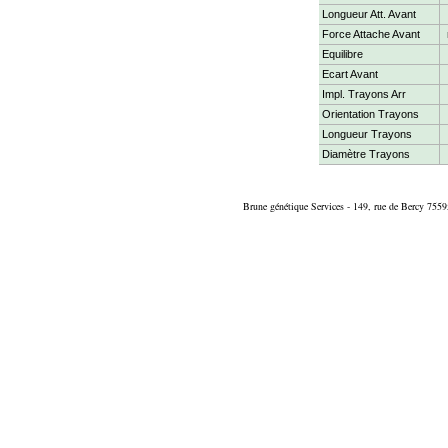
Longueur Att. Avant
Force Attache Avant
Equilibre
Ecart Avant
Impl. Trayons Arr
Orientation Trayons
Longueur Trayons
Diamètre Trayons
Brune génétique Services - 149, rue de Bercy 7559