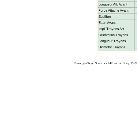
Longueur Att. Avant
Force Attache Avant
Equilibre
Ecart Avant
Impl. Trayons Arr
Orientation Trayons
Longueur Trayons
Diamètre Trayons
Brune génétique Services - 149, rue de Bercy 7559