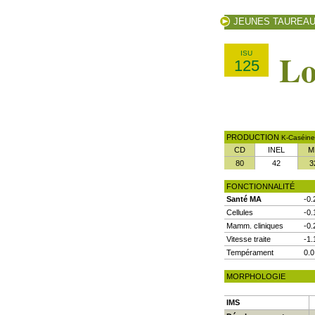
JEUNES TAUREA
Lo
ISU
125
PRODUCTION
K-Caséine
CD
INEL
M
80
42
3
FONCTIONNALITÉ
Santé MA
-0.
Cellules
-0.
Mamm. cliniques
-0.
Vitesse traite
-1.
Tempérament
0.0
MORPHOLOGIE
IMS