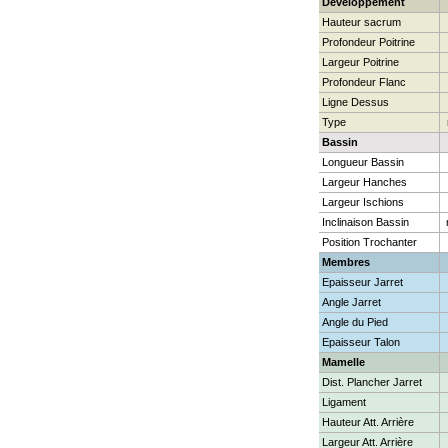
Développement
Hauteur sacrum
Profondeur Poitrine
Largeur Poitrine
Profondeur Flanc
Ligne Dessus
Type
Bassin
Longueur Bassin
Largeur Hanches
Largeur Ischions
Inclinaison Bassin
Position Trochanter
Membres
Epaisseur Jarret
Angle Jarret
Angle du Pied
Epaisseur Talon
Mamelle
Dist. Plancher Jarret
Ligament
Hauteur Att. Arrière
Largeur Att. Arrière