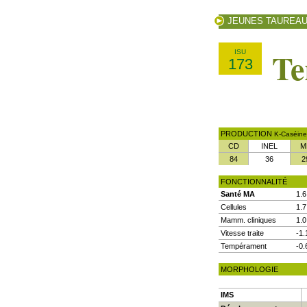
JEUNES TAUREA
Te
ISU
173
PRODUCTION
K-Caséine
CD
INEL
M
84
36
2
FONCTIONNALITÉ
Santé MA
1.6
Cellules
1.7
Mamm. cliniques
1.0
Vitesse traite
-1.
Tempérament
-0.
MORPHOLOGIE
IMS