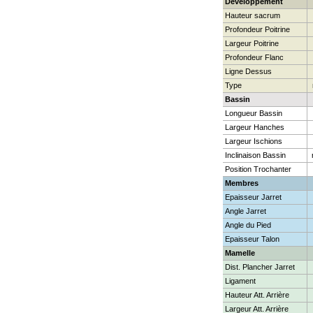
Développement
Hauteur sacrum
Profondeur Poitrine
Largeur Poitrine
Profondeur Flanc
Ligne Dessus
Type
Bassin
Longueur Bassin
Largeur Hanches
Largeur Ischions
Inclinaison Bassin
Position Trochanter
Membres
Epaisseur Jarret
Angle Jarret
Angle du Pied
Epaisseur Talon
Mamelle
Dist. Plancher Jarret
Ligament
Hauteur Att. Arrière
Largeur Att. Arrière