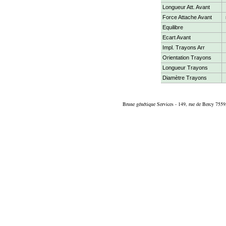
Longueur Att. Avant
Force Attache Avant
Equilibre
Ecart Avant
Impl. Trayons Arr
Orientation Trayons
Longueur Trayons
Diamètre Trayons
Brune génétique Services - 149, rue de Bercy 7559