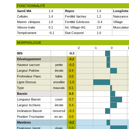
FONCTIONNALITÉ
Santé MA
1.4
Repro
1.4
Longévite
Cellules
1.4
Fertilité Vaches
1.2
Naissance
Mamm. cliniques
1.0
Fertilité Génisses
-0.4
Vêlage
Vitesse traite
0.1
Int. Vêlage-IA1
2.8
Musculatur
Tempérament
-0.1
Etat Corporel
1.0
MORPHOLOGIE
-2
-1
0
IMS
-0.3
Développement
-0.2
Hauteur sacrum
petite
-0.2
Largeur Poitrine
étroite
0.4
Profondeur Flanc
faible
0.0
Ligne Dessus
ensellée
-1.0
Type
mauvais
0.1
Bassin
0.3
Longueur Bassin
court
0.7
Largeur Ischions
étroite
0.4
Inclinaison Bassin
renversé
-0.3
Position Trochanter
en arr.
0.0
Membres
-0.2
Epaisseur Jarret
épais
1.0