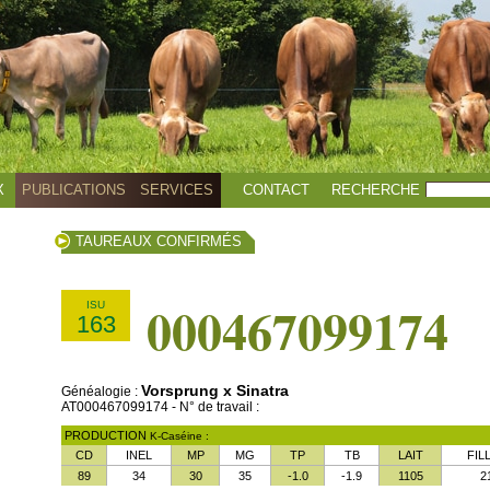
X
PUBLICATIONS
SERVICES
CONTACT
RECHERCHE
TAUREAUX CONFIRMÉS
000467099174
ISU
163
Vorsprung x Sinatra
Généalogie :
AT000467099174 - N° de travail :
PRODUCTION
K-Caséine :
CD
INEL
MP
MG
TP
TB
LAIT
FIL
89
34
30
35
-1.0
-1.9
1105
2