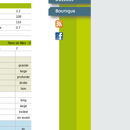
2.2
108
116
e
0.7
Nbre de filles : 0
1
2
grande
large
profonde
droite
bon
long
large
incliné
en avant
fin