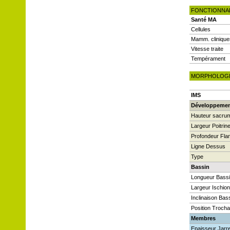
FONCTIONNA
Santé MA
Cellules
Mamm. clinique
Vitesse traite
Tempérament
MORPHOLOG
IMS
Développeme
Hauteur sacru
Largeur Poitrin
Profondeur Fla
Ligne Dessus
Type
Bassin
Longueur Bass
Largeur Ischio
Inclinaison Bas
Position Trocha
Membres
Epaisseur Jarre