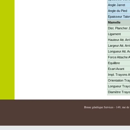
Angle Jarret
Angle du Pied
Epaisseur Talo
Mamelle
Dist. Plancher 
Ligament
Hauteur Att. Arr
Largeur Att. Arr
Longueur Att. A
Force Attache 
Equilibre
Ecart Avant
Impl. Trayons A
Orientation Tr
Longueur Tray
Diamètre Tray
Brune génétique Services - 149, rue de