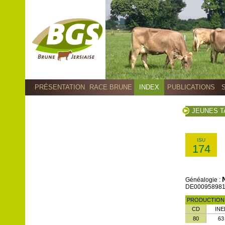
PRÉSENTATION
RACE BRUNE
INDEX
PUBLICATIONS
JEUNES 
ISU
174
Généalogie :
DE00095898191
PRODUCTIO
CD
INE
80
63