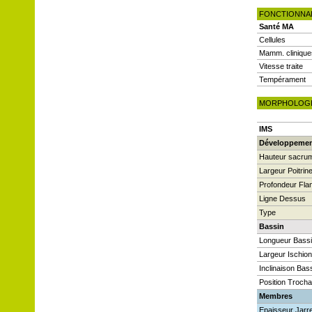
FONCTIONNA
Santé MA
Cellules
Mamm. clinique
Vitesse traite
Tempérament
MORPHOLOG
IMS
Développeme
Hauteur sacru
Largeur Poitrin
Profondeur Fla
Ligne Dessus
Type
Bassin
Longueur Bass
Largeur Ischio
Inclinaison Bas
Position Trocha
Membres
Epaisseur Jarre