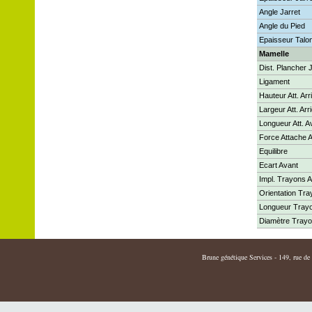
Angle Jarret
Angle du Pied
Epaisseur Talo
Mamelle
Dist. Plancher 
Ligament
Hauteur Att. Arr
Largeur Att. Arr
Longueur Att. A
Force Attache 
Equilibre
Ecart Avant
Impl. Trayons A
Orientation Tr
Longueur Tray
Diamètre Tray
Brune génétique Services - 149, rue de