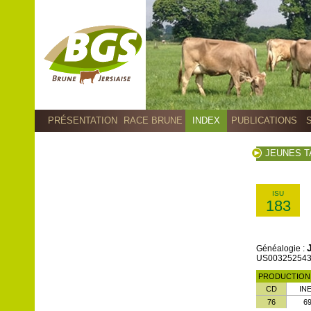
PRÉSENTATION
RACE BRUNE
INDEX
PUBLICATIONS
JEUNES 
ISU
183
Généalogie :
US00325254396
PRODUCTIO
CD
IN
76
6