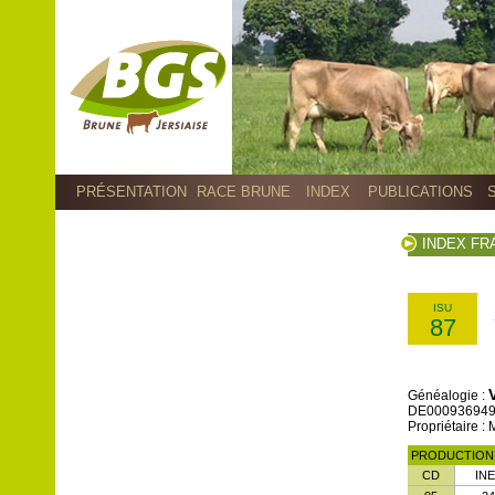
PRÉSENTATION
RACE BRUNE
INDEX
PUBLICATIONS
INDEX FR
ISU
87
Généalogie :
DE00093694908
Propriétaire 
PRODUCTIO
CD
INE