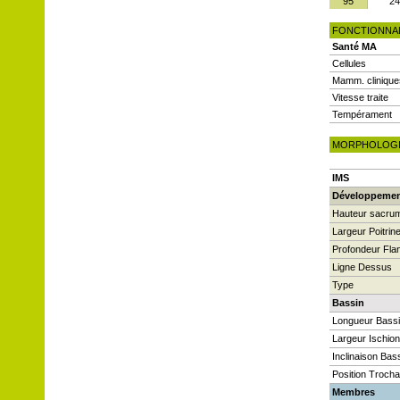
95
24
FONCTIONNA
Santé MA
Cellules
Mamm. clinique
Vitesse traite
Tempérament
MORPHOLOG
IMS
Développeme
Hauteur sacru
Largeur Poitrin
Profondeur Fla
Ligne Dessus
Type
Bassin
Longueur Bass
Largeur Ischio
Inclinaison Bas
Position Trocha
Membres