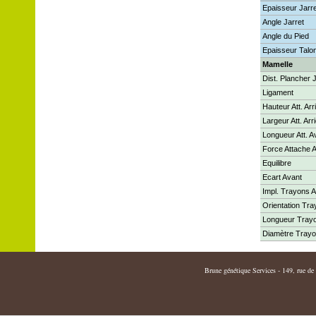
Epaisseur Jarre
Angle Jarret
Angle du Pied
Epaisseur Talo
Mamelle
Dist. Plancher 
Ligament
Hauteur Att. Arr
Largeur Att. Arr
Longueur Att. A
Force Attache 
Equilibre
Ecart Avant
Impl. Trayons A
Orientation Tr
Longueur Tray
Diamètre Tray
Brune génétique Services - 149, rue de