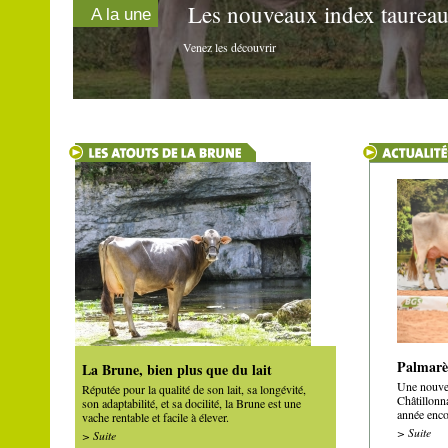
Les nouveaux index taureau
A la une
Venez les découvrir
Palmarè
La Brune, bien plus que du lait
Une nouvel
Réputée pour la qualité de son lait, sa longévité,
Châtillonn
son adaptabilité, et sa docilité, la Brune est une
année encor
vache rentable et facile à élever.
> Suite
> Suite