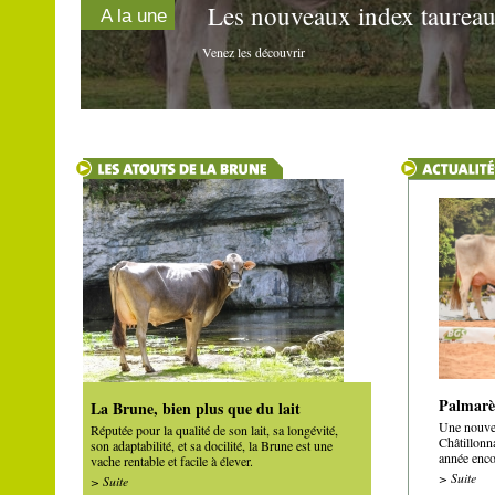
Les nouveaux index taureau
A la une
Venez les découvrir
Palmarè
La Brune, bien plus que du lait
Une nouvel
Réputée pour la qualité de son lait, sa longévité,
Châtillonn
son adaptabilité, et sa docilité, la Brune est une
année encor
vache rentable et facile à élever.
> Suite
> Suite