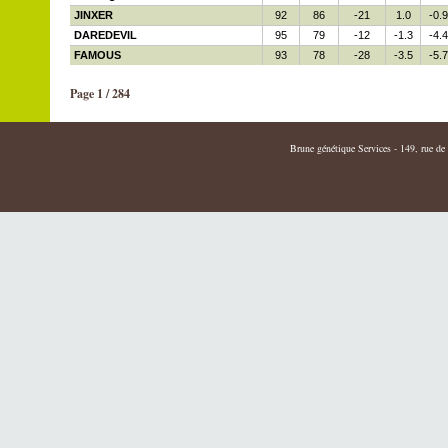
JINXER
92
86
-21
1.0
-0.9
DAREDEVIL
95
79
-12
-1.3
-4.4
FAMOUS
93
78
-28
-3.5
-5.7
Page 1 / 284
Brune génétique Services - 149, rue de