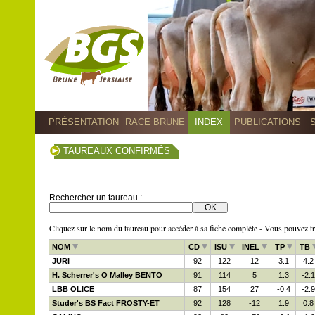
PRÉSENTATION
RACE BRUNE
INDEX
PUBLICATIONS
TAUREAUX CONFIRMÉS
Rechercher un taureau :
Cliquez sur le nom du taureau pour accéder à sa fiche complète - Vous pouvez trie
NOM
CD
ISU
INEL
TP
TB
JURI
92
122
12
3.1
4.2
H. Scherrer's O Malley BENTO
91
114
5
1.3
-2.1
LBB OLICE
87
154
27
-0.4
-2.9
Studer's BS Fact FROSTY-ET
92
128
-12
1.9
0.8