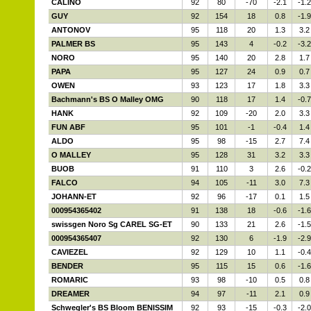
CALINO
92
80
-70
-2.1
-1.2
GUY
92
154
18
0.8
-1.9
ANTONOV
95
118
20
1.3
3.2
PALMER BS
95
143
4
-0.2
-3.2
NORO
95
140
20
2.8
1.7
PAPA
95
127
24
0.9
0.7
OWEN
93
123
17
1.8
3.3
Bachmann's BS O Malley OMG
90
118
17
1.4
-0.7
HANK
92
109
-20
2.0
3.3
FUN ABF
95
101
-1
-0.4
1.4
ALDO
95
98
-15
2.7
7.4
O MALLEY
95
128
31
3.2
3.3
BUOB
91
110
3
2.6
-0.2
FALCO
94
105
-11
3.0
7.3
JOHANN-ET
92
96
-17
0.1
1.5
000954365402
91
138
18
-0.6
-1.6
swissgen Noro Sg CAREL SG-ET
90
133
21
2.6
-1.5
000954365407
92
130
6
-1.9
-2.9
CAVIEZEL
92
129
10
1.1
-0.4
BENDER
95
115
15
0.6
-1.6
ROMARIC
93
98
-10
0.5
0.8
DREAMER
94
97
-11
2.1
0.9
Schwegler's BS Bloom BENISSIM
92
93
-15
-0.3
-2.0