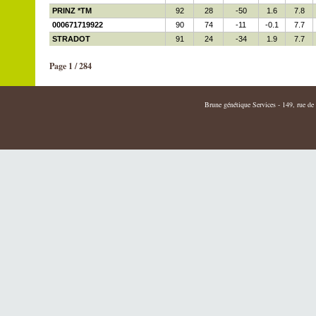
PRINZ *TM
92
28
-50
1.6
7.8
000671719922
90
74
-11
-0.1
7.7
STRADOT
91
24
-34
1.9
7.7
Page 1 / 284
Brune génétique Services - 149, rue de