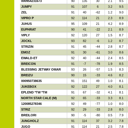
000954231673
90
135
30
2.1
9.5
JUMPY
91
107
6
3.2
9.5
ZEL
91
40
-62
1.2
9.0
VIPRO P
92
114
21
2.3
8.9
JUHUS
95
109
21
4.2
8.9
EUPHRAT
90
41
-22
2.1
8.9
VIPLY
92
120
27
1.5
8.7
JOCKL
93
82
-6
1.2
8.7
STRIZIN
91
45
-44
2.8
8.7
EMOZ
91
30
-61
3.0
8.6
EWALD-ET
92
40
-44
2.4
8.5
BREICON
91
-7
-78
1.9
8.5
BLESSING JETWAY OMAR
93
26
-57
1.5
8.3
BREIZU
90
15
-33
4.6
8.2
000950738635
91
151
49
1.0
8.1
JUKEBOX
92
122
27
4.0
8.1
EPLEND *TW *TM
91
67
-32
4.1
8.1
NORTH STAR CALE (M)
92
65
-33
3.3
8.1
120085278346
92
49
-77
1.0
8.0
STRIZ
92
29
-33
2.8
8.0
BREILORI
90
-5
-80
0.5
7.9
JUNGHOLZ
91
114
37
3.2
7.8
JUGO
91
114
21
2.5
7.8