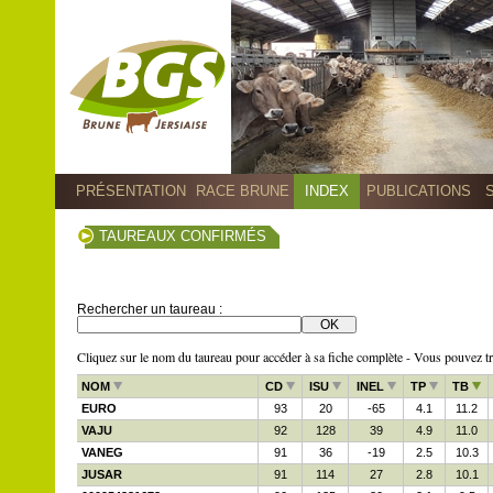
PRÉSENTATION
RACE BRUNE
INDEX
PUBLICATIONS
TAUREAUX CONFIRMÉS
Rechercher un taureau :
Cliquez sur le nom du taureau pour accéder à sa fiche complète - Vous pouvez trie
NOM
CD
ISU
INEL
TP
TB
EURO
93
20
-65
4.1
11.2
VAJU
92
128
39
4.9
11.0
VANEG
91
36
-19
2.5
10.3
JUSAR
91
114
27
2.8
10.1