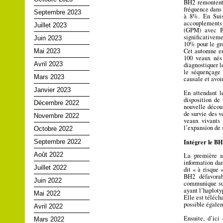
BH2 remontent
fréquence dans 
Septembre 2023
à 8%. En Suis
accouplements 
Juillet 2023
(GPM) avec BH
significativeme
Juin 2023
10% pour le gro
Cet automne en 
Mai 2023
100 veaux nés
Avril 2023
diagnostiquer l
le séquençage 
Mars 2023
causale et avoi
Janvier 2023
En attendant l
disposition de 
Décembre 2022
nouvelle découv
de survie des v
Novembre 2022
veaux vivants 
l’expansion de 
Octobre 2022
Intégrer le BH
Septembre 2022
Août 2022
La première ap
information da
Juillet 2022
dit « à risque 
BH2 défavora
Juin 2022
communique sur 
ayant l’haploty
Mai 2022
Elle est téléch
possible égale
Avril 2022
Ensuite, d’ici
Mars 2022