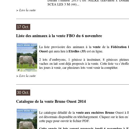
Durant l’édition 2013 c’est NELKE (Elevation x Donald
SCEA LES 3 M (44)...
> Lire la suite
17 Oct.
Liste des animaux à la vente FBO du 6 novembre
La liste provisoire des animaux à la
vente
de la
Fédération
Ouest
qui aura lieu à
Etrelles (35)
est en ligne.
2 lots d’embryons, 1 génisse à inséminer, 8 génisses pleines
vaches en lait sont déjà proposés à la vente. Cette liste va s’étoff
les jours à venir, car plusieurs lots vont venir la compléter.
> Lire la suite
30 Oct.
Catalogue de la vente Brune Ouest 2014
Le catalogue détaillé de la
vente aux enchères Brune
Ouest à Et
est désormais disponible en téléchargement. Cliquez sur le lien en
cette page pour ouvrir le fichier PDF.
Cette année 16 lots seront proposés jeudi 6 novembre à Et