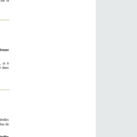
)de la
 Brune
, et 6
er dans
relles
 bas de
relles