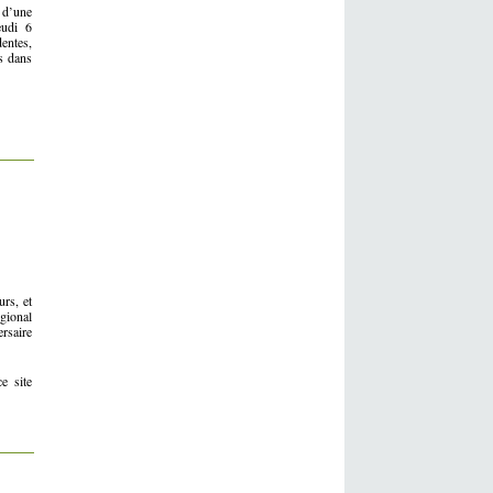
 d’une
eudi 6
entes,
s dans
urs, et
égional
rsaire
e site