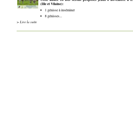
(Ille et Vilaine):
1 génisse à inséminer
8 génisses...
> Lire la suite