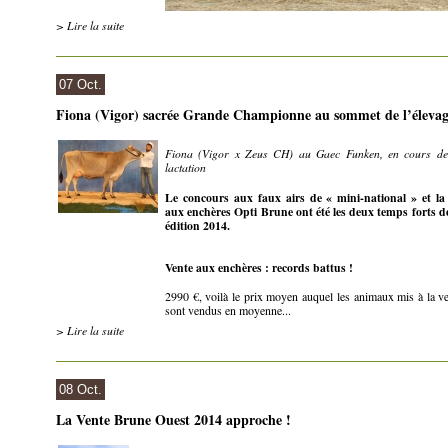
> Lire la suite
07 Oct.
Fiona (Vigor) sacrée Grande Championne au sommet de l’élevag
Fiona (Vigor x Zeus CH) au Gaec Funken, en cours d
lactation
Le concours aux faux airs de « mini-national » et la
aux enchères Opti Brune ont été les deux temps forts de
édition 2014.
Vente aux enchères : records battus !
2990 €, voilà le prix moyen auquel les animaux mis à la ve
sont vendus en moyenne...
> Lire la suite
08 Oct.
La Vente Brune Ouest 2014 approche !