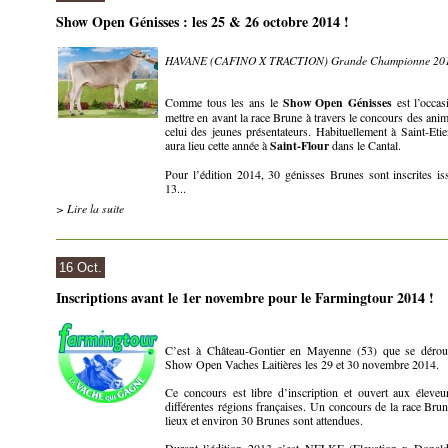
Show Open Génisses : les 25 & 26 octobre 2014 !
HAVANE (CAFINO X TRACTION) Grande Championne 20
Comme tous les ans le
Show Open Génisses
est l’occas
mettre en avant la race Brune à travers le concours des ani
celui des jeunes présentateurs. Habituellement à Saint-Etie
aura lieu cette année à
Saint-Flour
dans le Cantal.
Pour l’édition 2014, 30 génisses Brunes sont inscrites is
13...
> Lire la suite
16 Oct.
Inscriptions avant le 1er novembre pour le Farmingtour 2014 !
C’est à Château-Gontier en Mayenne (53) que se déroul
Show Open Vaches Laitières les 29 et 30 novembre 2014.
Ce concours est libre d’inscription et ouvert aux éleveu
différentes régions françaises. Un concours de la race Bru
lieux et environ 30 Brunes sont attendues.