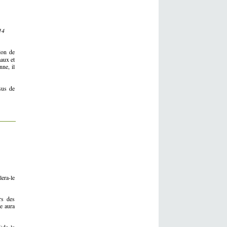
14
ion de
maux et
nne, il
sus de
era-le
rs des
ne aura