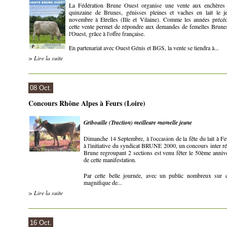
La Fédération Brune Ouest organise une vente aux enchères
quinzaine de Brunes, génisses pleines et vaches en lait le j
novembre à Etrelles (Ille et Vilaine). Comme les années précéd
cette vente permet de répondre aux demandes de femelles Brune
l'Ouest, grâce à l'offre française.
En partenariat avec Ouest Génis et BGS, la vente se tiendra à...
> Lire la suite
08 Oct.
Concours Rhône Alpes à Feurs (Loire)
Gribouille (Traction) meilleure mamelle jeune
Dimanche 14 Septembre, à l'occasion de la fête du lait à Fe
à l'initiative du syndicat BRUNE 2000, un concours inter r
Brune regroupant 2 sections est venu fêter le 50ème annive
de cette manifestation.
Par cette belle journée, avec un public nombreux sur c
magnifique de...
> Lire la suite
16 Oct.