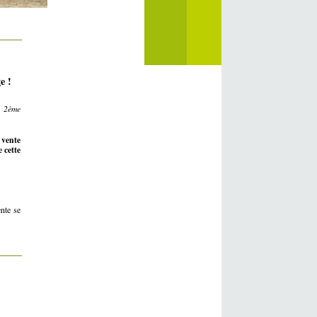
e !
e 2ème
 vente
 cette
nte se