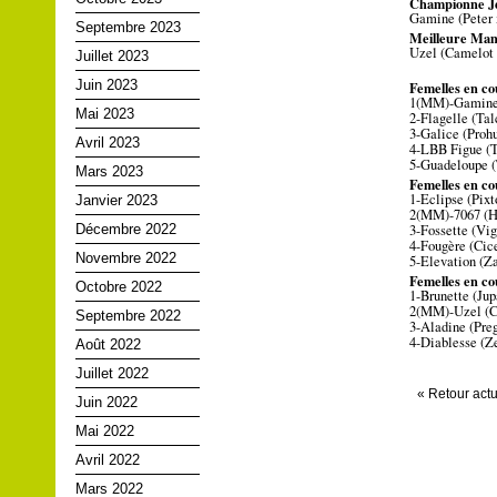
Championne J
Gamine (Peter 
Septembre 2023
Meilleure Mam
Uzel (Camelot 
Juillet 2023
Juin 2023
Femelles en co
1(MM)-Gamine (
Mai 2023
2-Flagelle (Tal
3-Galice (Proh
Avril 2023
4-LBB Figue (T
5-Guadeloupe (
Mars 2023
Femelles en co
1-Eclipse (Pixt
Janvier 2023
2(MM)-7067 (Hi
Décembre 2022
3-Fossette (Vi
4-Fougère (Cic
Novembre 2022
5-Elevation (Z
Femelles en co
Octobre 2022
1-Brunette (Jup
2(MM)-Uzel (C
Septembre 2022
3-Aladine (Preg
4-Diablesse (Z
Août 2022
Juillet 2022
« Retour actu
Juin 2022
Mai 2022
Avril 2022
Mars 2022