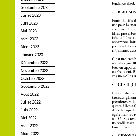
tendance droit.
Septembre 2023
BLOOMING
•
Juillet 2023
Parmi les fils 
Juin 2023
net pour la mor
confirmer tous
Mai 2023
filles présent
très collées a
Avril 2023
apparence lait
potentiel. Ces 
Mars 2023
il transmet auss
Janvier 2023
C’est une très
Décembre 2022
au catalogue BG
tout en apporta
Novembre 2022
ou Président. B
ces nouvelles i
Octobre 2022
GUSTI (Gl
•
Septembre 2022
Il s’agit du pl
Août 2022
taureau génom
premières vale
Juillet 2022
quatre filles a
dans le squele
Juin 2022
également au r
Mai 2022
à +0,6. Ses ré
un profil assez
Avril 2022
taux élevés.
Mars 2022
GENOX BOY
•