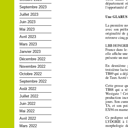
département où
l’opportunité d
Septembre 2023
Juillet 2023
U
ne GLARUS is
Juin 2023
La première no
avec son préf
Mai 2023
originalité de 
Avril 2023
retrouve
cinq g
Mars 2023
LBB HONGRIE la
France dans le 
Janvier 2023
elle affiche une
présente un mei
Décembre 2022
En deuxième 
Novembre 2022
troisième lact
TB89 qui a déjà
Octobre 2022
de Taux Azoté 
Septembre 2022
Cette grosse qu
Août 2022
TB88 qui a ré
Westgate ! Cet
Juillet 2022
production inc
jours. Son cumu
Juin 2022
TA, et son poi
EX94 en mamel
Mai 2022
Ce pedigree sol
Avril 2022
LYDGRIE à 158
morphologie de
Mars 2022