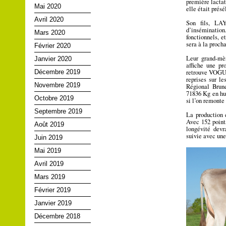
première lacta
Mai 2020
elle était prés
Avril 2020
Son fils, LA
d’inséminatio
Mars 2020
fonctionnels, e
sera à la proc
Février 2020
Leur grand-mè
Janvier 2020
affiche une pr
retrouve VOGUE 
Décembre 2019
reprises sur l
Novembre 2019
Régional Brun
71836 Kg en hu
Octobre 2019
si l’on remonte
Septembre 2019
La production 
Avec 152 point
Août 2019
longévité devr
suivie avec une
Juin 2019
Mai 2019
Avril 2019
Mars 2019
Février 2019
Janvier 2019
Décembre 2018