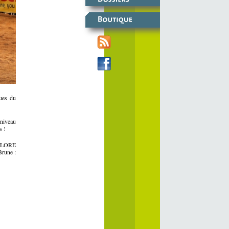
ues du
 niveau
s !
ry LORE
Brune :