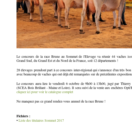
Le concours de la race Brune au Sommet de l'Elevage va réunir 44 vaches iss
Grand Sud, du Grand Est et du Nord de la France, soit 12 départements !
28 élevages prendont part à ce concours inter-régional qui s'annonce d'un très bon
avec beaucoup de vaches qui ont déjà été remarquées sur de précédentes exposition
Le concours aura lieu le vendredi 6 octobre de 9h00 à 13h00, jugé par Thier
(SCEA Bois Brillant - Maine et Loire). Il sera suivi de la vente aux enchères Opti'
cliquez ici pour voir le catalogue complet
Ne manquez pas ce grand rendez-vous annuel de la race Brune !
Fichiers :
•
Liste des titulaires Sommet 2017