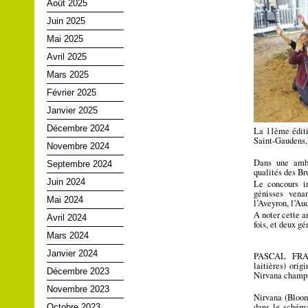
Août 2025
Juin 2025
Mai 2025
Avril 2025
Mars 2025
Février 2025
Janvier 2025
Décembre 2024
La 11ème éditi
Saint-Gaudens, 
Novembre 2024
Dans une ambi
Septembre 2024
qualités des Br
Juin 2024
Le concours in
génisses vena
Mai 2024
l’Aveyron, l’Au
A noter cette a
Avril 2024
fois, et deux g
Mars 2024
Janvier 2024
PASCAL FRAY
laitières) ori
Décembre 2023
Nirvana champi
Novembre 2023
Nirvana (Bloo
dans le schém
Octobre 2023