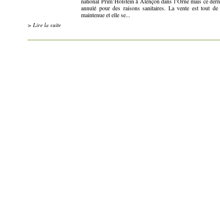
national Prim’Holstein à Alençon dans l’Orne mais ce derni
annulé pour des raisons sanitaires. La vente est tout d
maintenue et elle se...
> Lire la suite