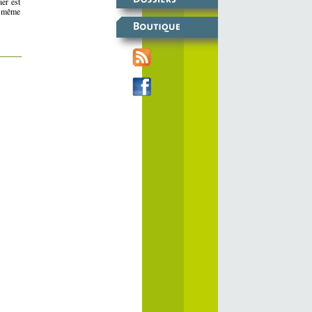
er est
e même